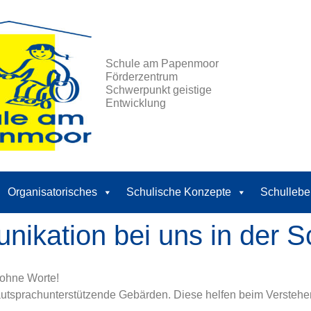
Schule am Papenmoor
Förderzentrum
Schwerpunkt geistige
Entwicklung
Organisatorisches
Schulische Konzepte
Schullebe
nikation bei uns in der S
 ohne Worte!
tsprachunterstützende Gebärden. Diese helfen beim Verstehen