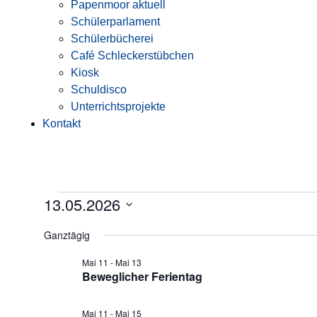
Papenmoor aktuell
Schülerparlament
Schülerbücherei
Café Schleckerstübchen
Kiosk
Schuldisco
Unterrichtsprojekte
Kontakt
13.05.2026
Datum
wählen.
Ganztägig
Mai 11
-
Mai 13
Beweglicher Ferientag
Mai 11
-
Mai 15